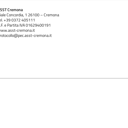
SST Cremona
iale Concordia, 1 26100 – Cremona
el. +39 0372 405111
.F. e Partita IVA 01629400191
ww.asst‐cremona.it
rotocollo@pec.asst-cremona.it