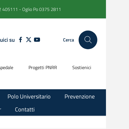
 405111 - Oglio Po 0375 2811
uici su
FACEBOOK
TWITTER
YOUTUBE
Cerca
pedale
Progetti PNRR
Sostienici
Polo Universitario
Prevenzione
r
Contatti