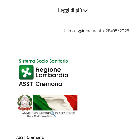
avanzata", selezionare l'annualità di interesse e inserire il CF
Leggi di più
01629400191 nel campo "soggetto titolare".
Ultimo aggiornamento: 28/05/2025
ASST Cremona