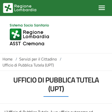
Salta al contenuto principale
Home
/
Servizi per il Cittadino
/
Ufficio di Pubblica Tutela (UPT)
UFFICIO DI PUBBLICA TUTELA
(UPT)
L’Ufficio di Pubblica Tutela, è un ufficio autonomo ed