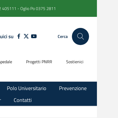
 405111 - Oglio Po 0375 2811
uici su
FACEBOOK
TWITTER
YOUTUBE
Cerca
pedale
Progetti PNRR
Sostienici
Polo Universitario
Prevenzione
r
Contatti