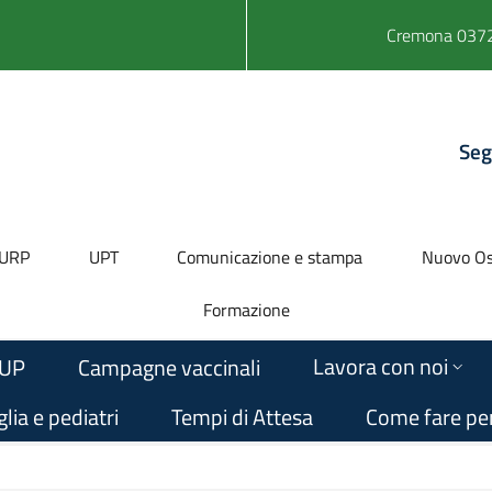
Cremona 0372
Seg
URP
UPT
Comunicazione e stampa
Nuovo Os
Formazione
Lavora con noi
UP
Campagne vaccinali
lia e pediatri
Tempi di Attesa
Come fare pe