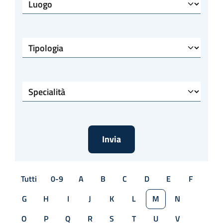
Luogo
Tipologia
Specialità
Tutti
0-9
A
B
C
D
E
F
G
H
I
J
K
L
M
N
O
P
Q
R
S
T
U
V