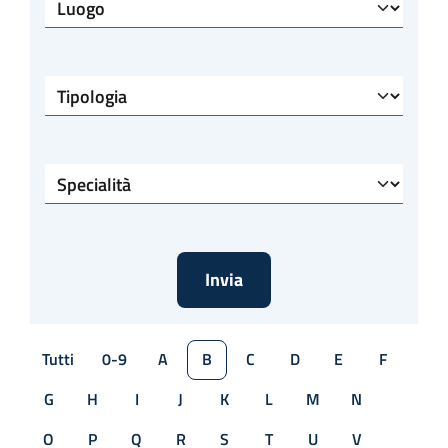
Luogo
Tipologia
Specialità
Tutti
0-9
A
B
C
D
E
F
G
H
I
J
K
L
M
N
O
P
Q
R
S
T
U
V