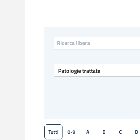
Ricerca libera
Patologie trattate
Tutti
0-9
A
B
C
D