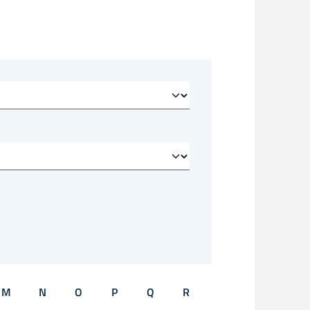
M
N
O
P
Q
R