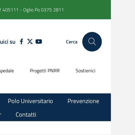
 405111 - Oglio Po 0375 2811
uici su
FACEBOOK
TWITTER
YOUTUBE
Cerca
pedale
Progetti PNRR
Sostienici
Polo Universitario
Prevenzione
r
Contatti