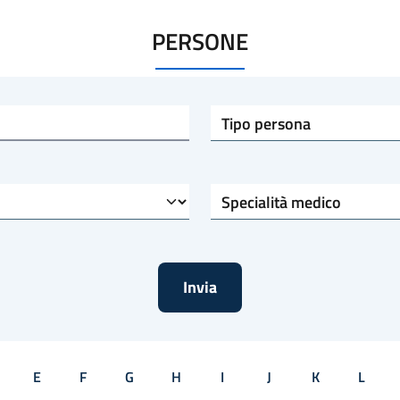
PERSONE
Tipo persona
Specialità medico
E
F
G
H
I
J
K
L