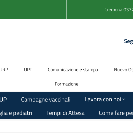
Cremona 0372
Seg
URP
UPT
Comunicazione e stampa
Nuovo Os
Formazione
Lavora con noi
UP
Campagne vaccinali
lia e pediatri
Tempi di Attesa
Come fare pe