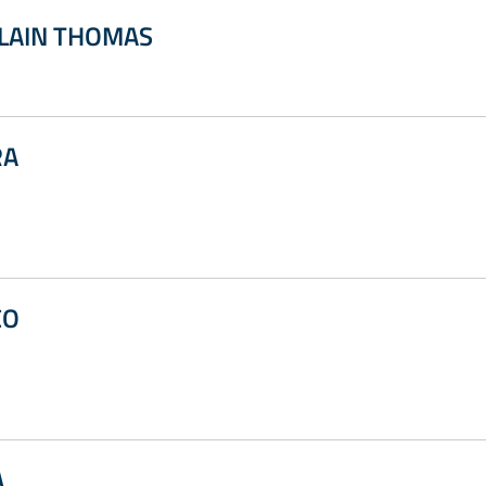
ALAIN THOMAS
RA
CO
A