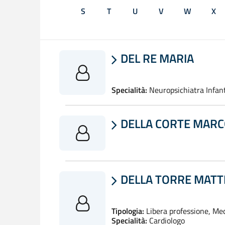
S
T
U
V
W
X
DEL RE MARIA

Specialità:
Neuropsichiatra Infant
DELLA CORTE MARC

DELLA TORRE MATT

Tipologia:
Libera professione, Me
Specialità:
Cardiologo