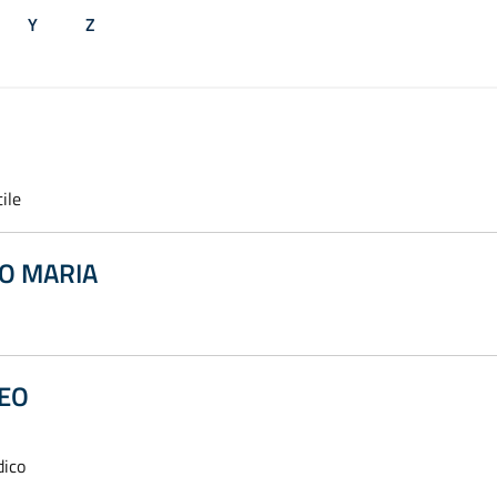
Y
Z
ile
O MARIA
EO
dico