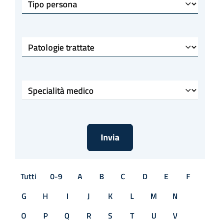
Tipo persona
Patologie trattate
Specialità medico
Tutti
0-9
A
B
C
D
E
F
G
H
I
J
K
L
M
N
O
P
Q
R
S
T
U
V