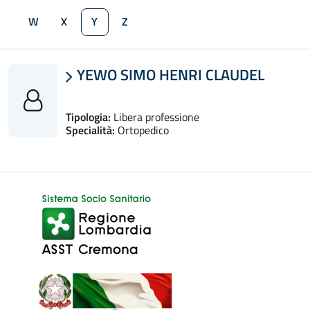
W
X
Y
Z
YEWO SIMO HENRI CLAUDEL

Tipologia:
Libera professione
Specialità:
Ortopedico