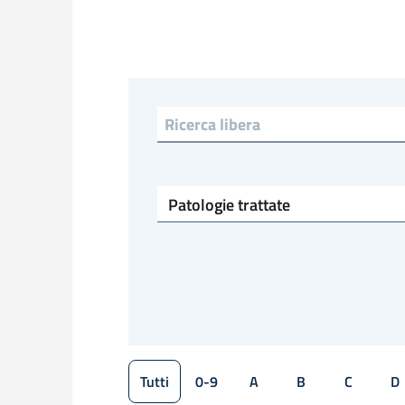
Ricerca libera
Patologie trattate
Tutti
0-9
A
B
C
D