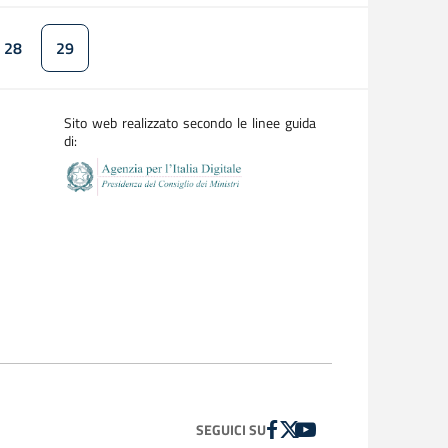
28
29
a
Pagina
Pagina attuale
Sito web realizzato secondo le linee guida
di:
FACEBOOK
TWITTER
YOUTUBE
SEGUICI SU