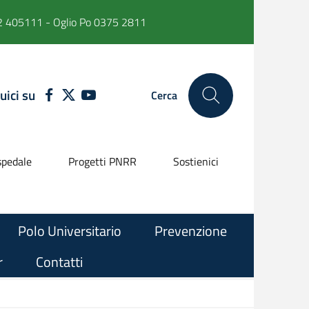
 405111 - Oglio Po 0375 2811
uici su
FACEBOOK
TWITTER
YOUTUBE
Cerca
pedale
Progetti PNRR
Sostienici
Polo Universitario
Prevenzione
r
Contatti