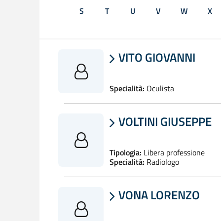
S
T
U
V
W
X
VITO GIOVANNI

Specialità:
Oculista
VOLTINI GIUSEPPE

Tipologia:
Libera professione
Specialità:
Radiologo
VONA LORENZO
