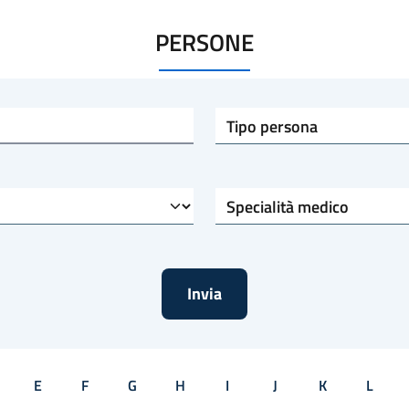
PERSONE
Tipo persona
Specialità medico
E
F
G
H
I
J
K
L