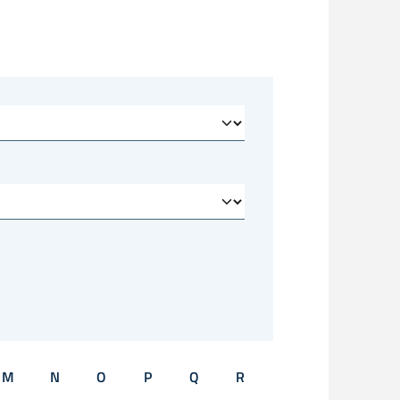
M
N
O
P
Q
R