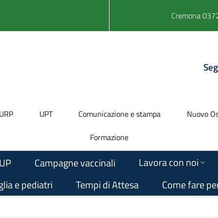
Cremona 0372
Seg
URP
UPT
Comunicazione e stampa
Nuovo Os
Formazione
Lavora con noi
UP
Campagne vaccinali
lia e pediatri
Tempi di Attesa
Come fare pe