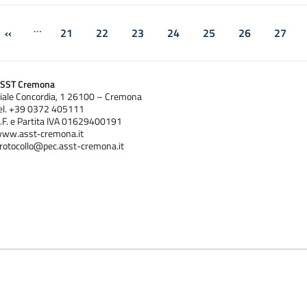
Paginazione
…
‹‹
21
22
23
24
25
26
27
agina
Pagina precedente
Pagina
Pagina
Pagina
Pagina
Pagina
Pagina
Pagin
SST Cremona
iale Concordia, 1 26100 – Cremona
el. +39 0372 405111
.F. e Partita IVA 01629400191
ww.asst‐cremona.it
rotocollo@pec.asst-cremona.it