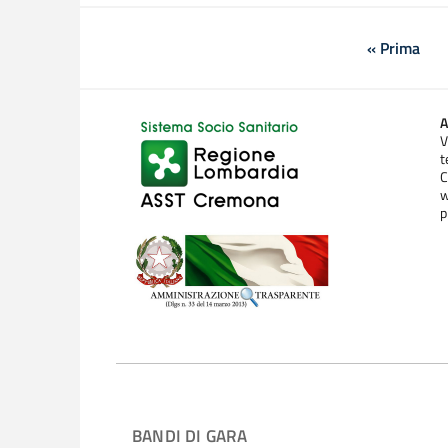
« Prima
Prima p
A
V
t
C
w
p
BANDI DI GARA