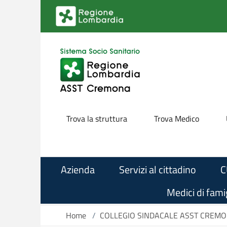
Skip to main content
Trova la struttura
Trova Medico
Azienda
Servizi al cittadino
C
Medici di famig
Home
/
COLLEGIO SINDACALE ASST CREM