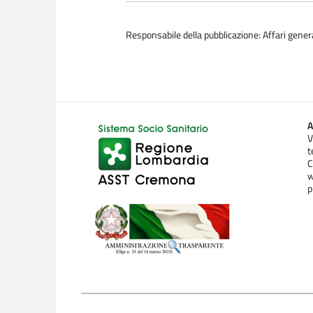
Responsabile della pubblicazione: Affari general
A
V
t
C
w
p