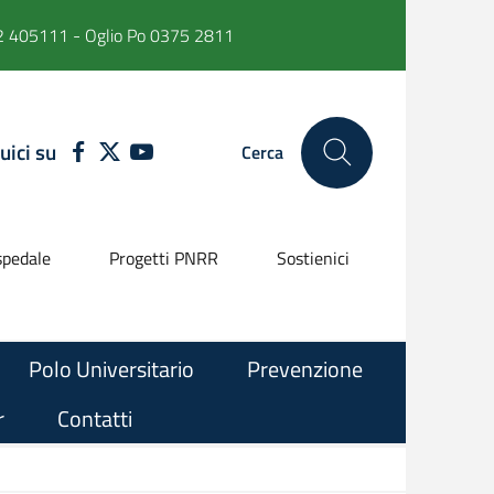
 405111 - Oglio Po 0375 2811
uici su
FACEBOOK
TWITTER
YOUTUBE
Cerca
pedale
Progetti PNRR
Sostienici
Polo Universitario
Prevenzione
r
Contatti