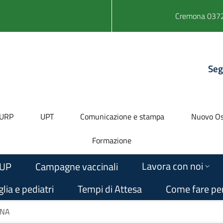
Cremona 0372
Seg
URP
UPT
Comunicazione e stampa
Nuovo Os
Formazione
Lavora con noi
UP
Campagne vaccinali
lia e pediatri
Tempi di Attesa
Come fare pe
ONA