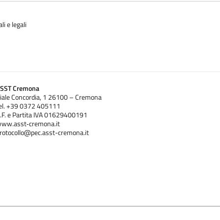
i e legali
SST Cremona
iale Concordia, 1 26100 – Cremona
el. +39 0372 405111
.F. e Partita IVA 01629400191
ww.asst‐cremona.it
rotocollo@pec.asst-cremona.it