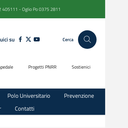
 405111 - Oglio Po 0375 2811
uici su
FACEBOOK
TWITTER
YOUTUBE
Cerca
pedale
Progetti PNRR
Sostienici
Polo Universitario
Prevenzione
r
Contatti