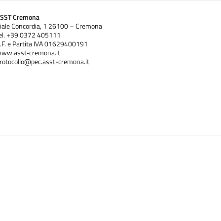
SST Cremona
iale Concordia, 1 26100 – Cremona
el. +39 0372 405111
.F. e Partita IVA 01629400191
ww.asst‐cremona.it
rotocollo@pec.asst-cremona.it