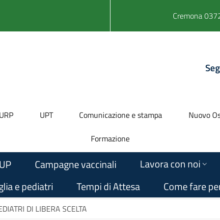
Cremona 0372
Seg
URP
UPT
Comunicazione e stampa
Nuovo Os
Formazione
Lavora con noi
UP
Campagne vaccinali
lia e pediatri
Tempi di Attesa
Come fare pe
DIATRI DI LIBERA SCELTA