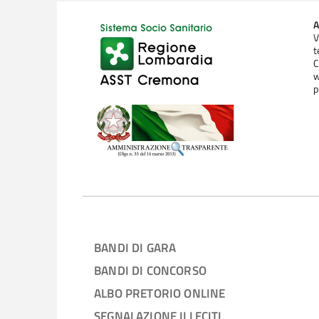
A
V
t
C
w
p
BANDI DI GARA
BANDI DI CONCORSO
ALBO PRETORIO ONLINE
SEGNALAZIONE ILLECITI