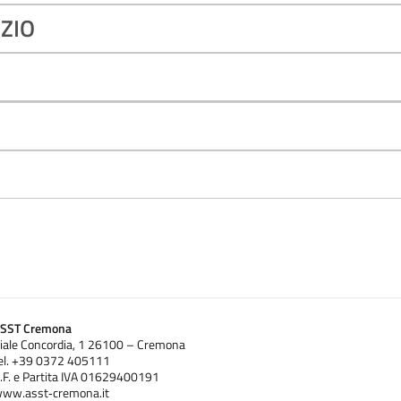
IZIO
SST Cremona
iale Concordia, 1 26100 – Cremona
el. +39 0372 405111
.F. e Partita IVA 01629400191
ww.asst‐cremona.it