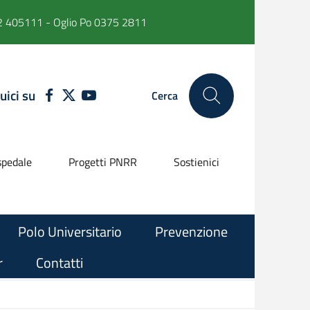
 405111 - Oglio Po 0375 2811
uici su
FACEBOOK
TWITTER
YOUTUBE
Cerca
pedale
Progetti PNRR
Sostienici
Polo Universitario
Prevenzione
r
Contatti