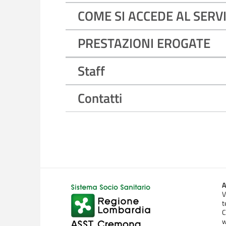
COME SI ACCEDE AL SERV
PRESTAZIONI EROGATE
Staff
Contatti
A
V
t
C
w