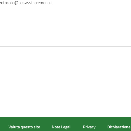
rotocollo@pec.asst-cremona.it
Valuta questo sito
Note Legali
Privacy
Dichiarazione 