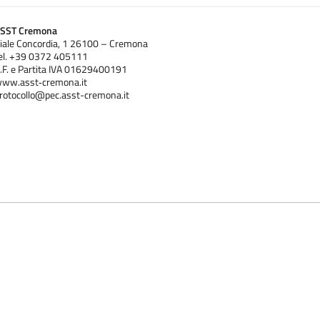
SST Cremona
iale Concordia, 1 26100 – Cremona
el. +39 0372 405111
.F. e Partita IVA 01629400191
ww.asst‐cremona.it
rotocollo@pec.asst-cremona.it