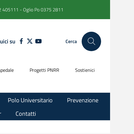
 405111 - Oglio Po 0375 2811
uici su
FACEBOOK
TWITTER
YOUTUBE
Cerca
pedale
Progetti PNRR
Sostienici
Polo Universitario
Prevenzione
r
Contatti