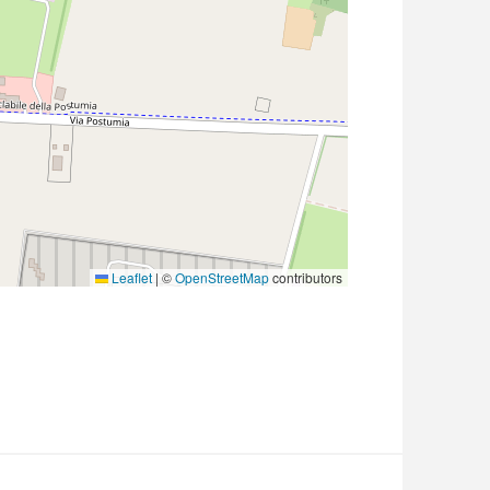
Leaflet
|
©
OpenStreetMap
contributors