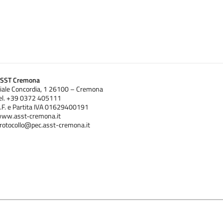
SST Cremona
iale Concordia, 1 26100 – Cremona
el. +39 0372 405111
.F. e Partita IVA 01629400191
ww.asst‐cremona.it
rotocollo@pec.asst-cremona.it