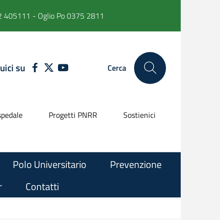
 405111 - Oglio Po 0375 2811
uici su
FACEBOOK
TWITTER
YOUTUBE
Cerca
pedale
Progetti PNRR
Sostienici
Polo Universitario
Prevenzione
r
Contatti