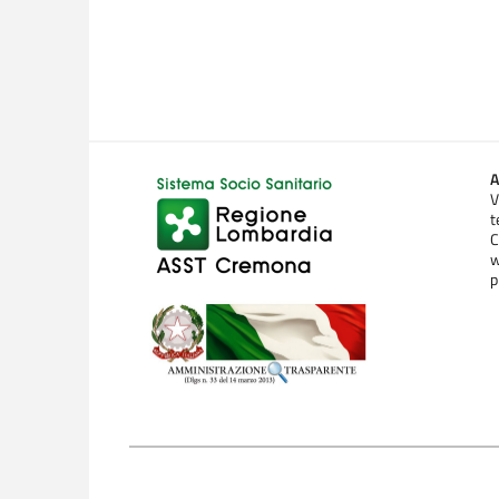
A
V
t
C
w
p