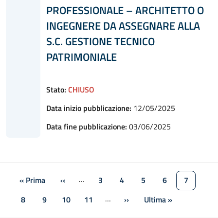
PROFESSIONALE – ARCHITETTO O
INGEGNERE DA ASSEGNARE ALLA
S.C. GESTIONE TECNICO
PATRIMONIALE
Stato:
CHIUSO
Data inizio pubblicazione:
12/05/2025
Data fine pubblicazione:
03/06/2025
Paginazione
…
« Prima
‹‹
3
4
5
6
7
Prima pagina
Pagina precedente
Pagina
Pagina
Pagina
Pagina
Pagina at
…
8
9
10
11
››
Ultima »
Pagina
Pagina
Pagina
Pagina
Pagina successiva
Ultima pagina