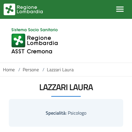
Salta al contenuto principale
Home
/
Persone
/
Lazzari Laura
LAZZARI LAURA
Specialità:
Psicologo