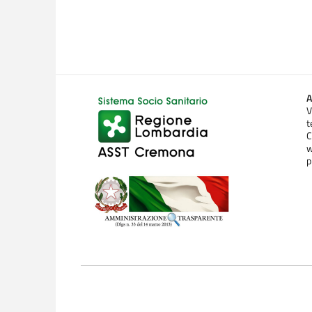
A
V
t
C
w
p