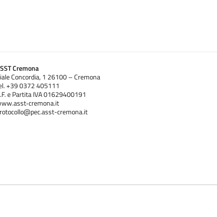
SST Cremona
iale Concordia, 1 26100 – Cremona
el. +39 0372 405111
.F. e Partita IVA 01629400191
ww.asst‐cremona.it
rotocollo@pec.asst-cremona.it