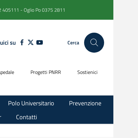
 405111 - Oglio Po 0375 2811
uici su
FACEBOOK
TWITTER
YOUTUBE
Cerca
pedale
Progetti PNRR
Sostienici
Polo Universitario
Prevenzione
r
Contatti