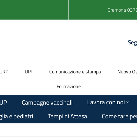
Cremona 0372
Seg
URP
UPT
Comunicazione e stampa
Nuovo Os
Formazione
Lavora con noi
UP
Campagne vaccinali
lia e pediatri
Tempi di Attesa
Come fare pe