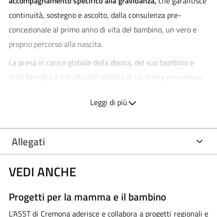
accompagnamento specifico alla gravidanza,
che garantisce
continuità, sostegno e ascolto, dalla consulenza pre-
concezionale al primo anno di vita del bambino, un vero e
proprio percorso alla nascita.
La presa in carico globale della donna, del suo bambino e
della famiglia è il frutto dell’attività di carattere preventivo,
diagnostico, terapeutico, sociale, psicologico ed educativo
Leggi di più
condotto in modo complementare dalle équipe ospedaliere e
territoriali. Tale approccio permette ai servizi in rete,
adattati alle singole realtà,
un’attenzione unitaria e
Allegati
individuale alla persona,
dove e quando serve (in ospedale o
a domicilio).
VEDI ANCHE
Le articolazioni organizzative, interne ed esterne dell’ASST
Progetti per la mamma e il bambino
Cremona (Servizi Ospedalieri e Consultori), collaborano alla
realizzazione delle attività assistenziali e di educazione
L'ASST di Cremona aderisce e collabora a progetti regionali e