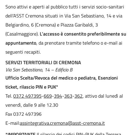
Sono attivi e aperti al pubblico tutti i servizi socio-sanitari
dell’ASST Cremona situati in Via San Sebastiano, 14 e via
Belgiardino, 6 (Cremona) e Piazza Garibaldi, 3
(Casalmaggiore).
L’accesso è consentito preferibilmente su
appuntamento
, da prenotare tramite telefono o e-mail ai
seguenti recapiti.
SERVIZI TERRITORIALI DI CREMONA
Via San Sebastiano, 14 – Edificio B
Ufficio Scelta/Revoca del medico o pediatra, Esenzioni
ticket, rilascio PIN e PUK*
Tel.
0372 497395
-
669
-
394
-
363
-
362
, attivo dal lunedì al
venerdì, dalle 9 alle 12.30
Fax 0372 497396
E-mail:
assintegrativa.cremona@asst-cremona.it
*IMPORTANTE
Il rilascio dei codici PIN-PUK della Tessera