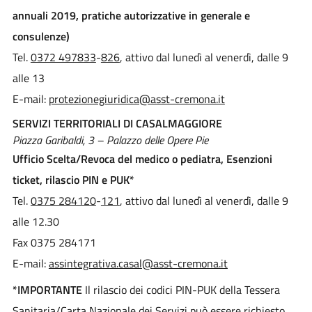
annuali 2019, pratiche autorizzative in generale e
consulenze)
Tel.
0372 497833
-
826
, attivo dal lunedì al venerdì, dalle 9
alle 13
E-mail:
protezionegiuridica@asst-cremona.it
SERVIZI TERRITORIALI DI CASALMAGGIORE
Piazza Garibaldi, 3 – Palazzo delle Opere Pie
Ufficio Scelta/Revoca del medico o pediatra, Esenzioni
ticket, rilascio PIN e PUK*
Tel.
0375 284120
-
121
, attivo dal lunedì al venerdì, dalle 9
alle 12.30
Fax 0375 284171
E-mail:
assintegrativa.casal@asst-cremona.it
*IMPORTANTE
Il rilascio dei codici PIN-PUK della Tessera
Sanitaria/Carta Nazionale dei Servizi può essere richiesto