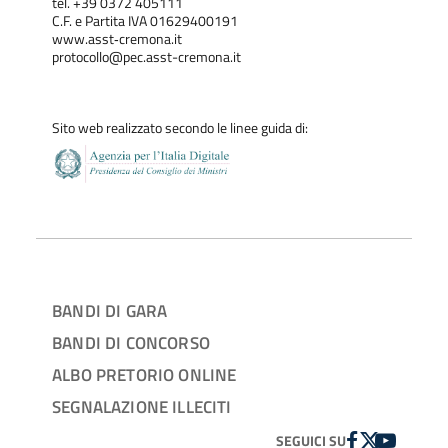
tel. +39 0372 405111
C.F. e Partita IVA 01629400191
www.asst‐cremona.it
protocollo@pec.asst-cremona.it
Sito web realizzato secondo le linee guida di:
BANDI DI GARA
BANDI DI CONCORSO
ALBO PRETORIO ONLINE
SEGNALAZIONE ILLECITI
FACEBOOK
TWITTER
YOUTUBE
SEGUICI SU