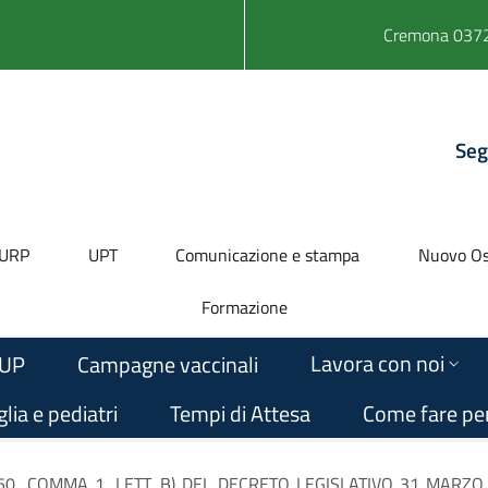
Cremona 0372
Seg
URP
UPT
Comunicazione e stampa
Nuovo Os
Formazione
Lavora con noi
UP
Campagne vaccinali
lia e pediatri
Tempi di Attesa
Come fare pe
50, COMMA 1, LETT. B) DEL DECRETO LEGISLATIVO 31 MARZO 