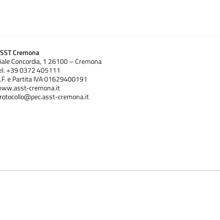
SST Cremona
iale Concordia, 1 26100 – Cremona
el. +39 0372 405111
.F. e Partita IVA 01629400191
ww.asst‐cremona.it
rotocollo@pec.asst-cremona.it