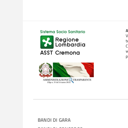
A
V
t
C
w
p
BANDI DI GARA