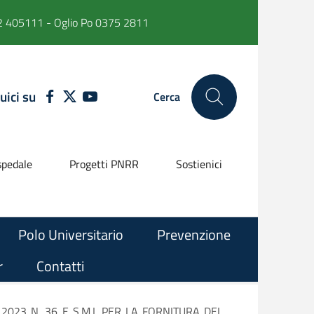
 405111 - Oglio Po 0375 2811
uici su
FACEBOOK
TWITTER
YOUTUBE
Cerca
pedale
Progetti PNRR
Sostienici
Polo Universitario
Prevenzione
r
Contatti
2023 N. 36 E S.M.I. PER LA FORNITURA DEL