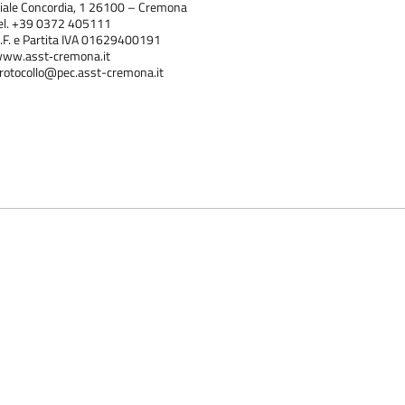
iale Concordia, 1 26100 – Cremona
el. +39 0372 405111
.F. e Partita IVA 01629400191
ww.asst‐cremona.it
rotocollo@pec.asst-cremona.it