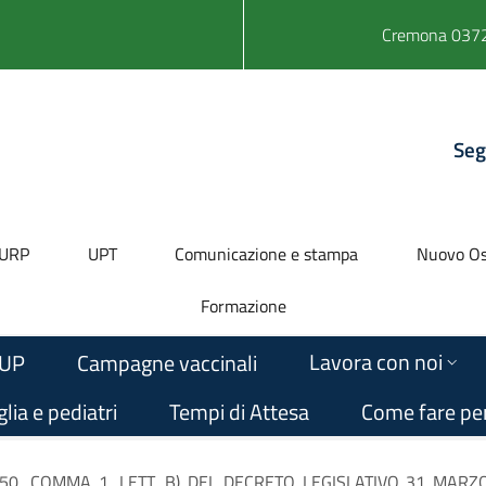
Cremona 0372
Seg
URP
UPT
Comunicazione e stampa
Nuovo Os
Formazione
Lavora con noi
UP
Campagne vaccinali
lia e pediatri
Tempi di Attesa
Come fare pe
50, COMMA 1, LETT. B) DEL DECRETO LEGISLATIVO 31 MARZO