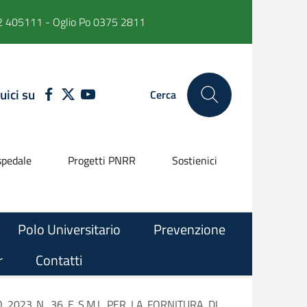
 405111 - Oglio Po 0375 2811
uici su
FACEBOOK
TWITTER
YOUTUBE
Cerca
pedale
Progetti PNRR
Sostienici
Polo Universitario
Prevenzione
r
Contatti
 2023 N. 36 E S.M.I. PER LA FORNITURA DI