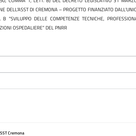
50, COMMA 1, LETT. B) DEL DECRETO LEGISLATIVO 31 MARZO
NE DELL’ASST DI CREMONA – PROGETTO FINANZIATO DALL’UN
. B “SVILUPPO DELLE COMPETENZE TECNICHE, PROFESSIONAL
EZIONI OSPEDALIERE” DEL PNRR
SST Cremona