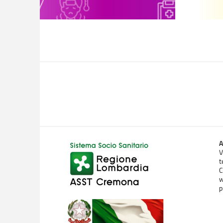
A
V
t
C
w
p