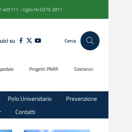
 405111 - Oglio Po 0375 2811
uici su
FACEBOOK
TWITTER
YOUTUBE
Cerca
pedale
Progetti PNRR
Sostienici
Polo Universitario
Prevenzione
r
Contatti