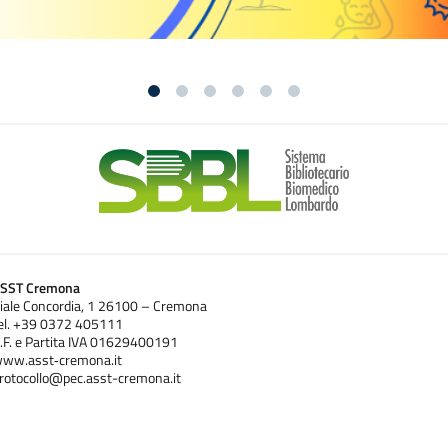
SST Cremona
iale Concordia, 1 26100 – Cremona
el. +39 0372 405111
.F. e Partita IVA 01629400191
ww.asst‐cremona.it
rotocollo@pec.asst-cremona.it